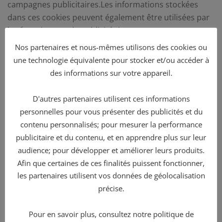
campagnes publicitaires.Les informations stockées
dans ces cookies peuvent également être utilisées par
les fournisseurs de publicité tiers pour vous montrer
également des publicités sur d’autres sites Web sur le
Nos partenaires et nous-mêmes utilisons des cookies ou
navigateur.Fonctionnel: Ce sont les cookies qui aident
une technologie équivalente pour stocker et/ou accéder à
certaines fonctionnalités non essentielles de notre site
des informations sur votre appareil.
Web. Ces fonctionnalités incluent l’intégration de
contenu tel que des vidéos ou le partage de contenu
D'autres partenaires utilisent ces informations
du site Web sur des plateformes de médias
personnelles pour vous présenter des publicités et du
sociaux.Préférences: ces cookies nous aident à stocker
contenu personnalisés; pour mesurer la performance
vos paramètres et vos préférences de navigation,
publicitaire et du contenu, et en apprendre plus sur leur
comme les préférences linguistiques, afin que vous
audience; pour développer et améliorer leurs produits.
ayez une expérience meilleure et efficace lors de vos
Afin que certaines de ces finalités puissent fonctionner,
futures visites sur le site Web.
les partenaires utilisent vos données de géolocalisation
The below list details the cookies used in our website.
précise.
COOKIE
DESCRIPTION
Pour en savoir plus, consultez notre politique de