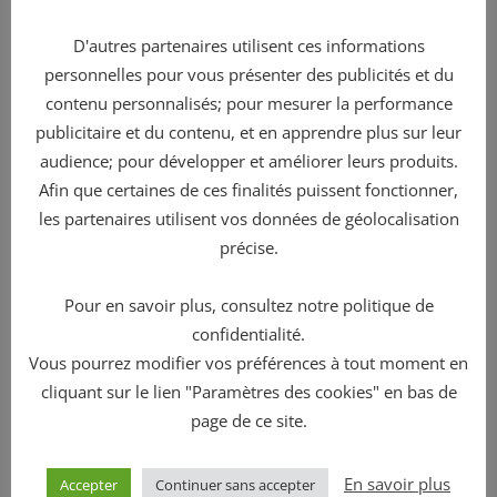
Toute demande doit être accompagnée de la
D'autres partenaires utilisent ces informations
photocopie d’un titre d’identité en cours de validité
personnelles pour vous présenter des publicités et du
signé et faire mention de l’adresse à laquelle l’éditeur
contenu personnalisés; pour mesurer la performance
pourra contacter le demandeur. La réponse sera
publicitaire et du contenu, et en apprendre plus sur leur
adressée dans le mois suivant la réception de la
audience; pour développer et améliorer leurs produits.
demande. Ce délai d’un mois peut être prolongé de
Afin que certaines de ces finalités puissent fonctionner,
les partenaires utilisent vos données de géolocalisation
deux mois si la complexité de la demande et/ou le
précise.
nombre de demandes l’exigent.
De plus, et depuis la loi n°2016-1321 du 7 octobre 2016,
Pour en savoir plus, consultez notre politique de
les personnes qui le souhaitent, ont la possibilité
confidentialité.
d’organiser le sort de leurs données après leur décès.
Vous pourrez modifier vos préférences à tout moment en
Pour plus d’information sur le sujet, vous pouvez
cliquant sur le lien "Paramètres des cookies" en bas de
consulter le site Internet de la CNIL :
page de ce site.
https://www.cnil.fr/.
En savoir plus
Accepter
Continuer sans accepter
Les utilisateurs peuvent aussi introduire une