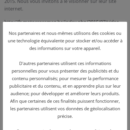
2015. Nous vous invitons à lé visionner sur leur site
internet.
http://fr.motocrossmag.be/index.php/2015/07/video-
le-trace-du-mx-master-kids-2015-a-verdun/
Nos partenaires et nous-mêmes utilisons des cookies ou
une technologie équivalente pour stocker et/ou accéder à
PRÉCÉDENT
SUIVANT
des informations sur votre appareil.
D'autres partenaires utilisent ces informations
personnelles pour vous présenter des publicités et du
Le rêve reste éveillé. Rendez-vous les 11 et 12 juillet à
contenu personnalisés; pour mesurer la performance
Commercy.
publicitaire et du contenu, et en apprendre plus sur leur
audience; pour développer et améliorer leurs produits.
COMMUNIQUÉ OFFICIEL : MICHEL COSTICH (1964-2026)
Afin que certaines de ces finalités puissent fonctionner,
Rendez-vous les 11 et 12 juillet à Commercy !
les partenaires utilisent vos données de géolocalisation
Energx Drink, boisson officielle du 24MX MX Masterkids
précise.
2025 !