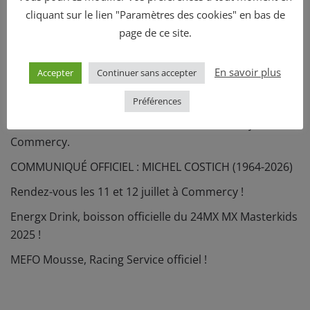
Girls 13+ KTM 125, KTM 85
cliquant sur le lien "Paramètres des cookies" en bas de
page de ce site.
PRÉCÉDENT
SUIVANT
En savoir plus
Accepter
Continuer sans accepter
Préférences
Le rêve reste éveillé. Rendez-vous les 11 et 12 juillet à
Commercy.
COMMUNIQUÉ OFFICIEL : MICHEL COSTICH (1964-2026)
Rendez-vous les 11 et 12 juillet à Commercy !
Energx Drink, boisson officielle du 24MX MX Masterkids
2025 !
MEFO Mousse, Racing Service officiel !