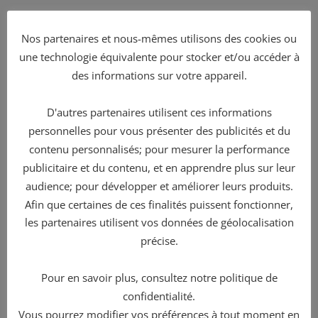
Jesse Flock Age 14 May 24th, 2001 85 Class G KTM 85 SX
Nos partenaires et nous-mêmes utilisons des cookies ou
Colton Eigenmann Age 15 August 15th, 1999 Open
une technologie équivalente pour stocker et/ou accéder à
Class H Yamaha YZ250F
des informations sur votre appareil.
Dylan Greer Age 15 January 2nd, 2000 Open Class H,
D'autres partenaires utilisent ces informations
Open Class I Yamaha YZ250F
personnelles pour vous présenter des publicités et du
contenu personnalisés; pour mesurer la performance
Derek Johnson Age 19 February 23rd, 1996 Open Class I
publicitaire et du contenu, et en apprendre plus sur leur
KTM 450 SX
audience; pour développer et améliorer leurs produits.
Afin que certaines de ces finalités puissent fonctionner,
David Buller Jr. Age 23 May 31st, 1992 Open Class J
les partenaires utilisent vos données de géolocalisation
Honda CR450F
précise.
Jordan Jarvis Age 14 March 23rd, 2001 85 Class F, Girls
13+ Yam YZ125, YZ85
Pour en savoir plus, consultez notre politique de
confidentialité.
Jamie Astudillo Age 14 October 16th, 2000 85 Class F,
Vous pourrez modifier vos préférences à tout moment en