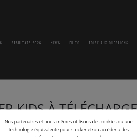
26
RÉSULTATS 2026
NEWS
EDITO
FOIRE AUX QUESTIONS
ER KIDS À TÉLÉCHARG
Nos partenaires et nous-mêmes utilisons des cookies ou une
 DANS
NEWS MX MASTERKIDS
.
technologie équivalente pour stocker et/ou accéder à des