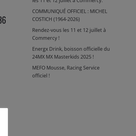
les 11 et 12 juillet à Commercy.
COMMUNIQUÉ OFFICIEL : MICHEL
36
COSTICH (1964-2026)
Rendez-vous les 11 et 12 juillet à
Commercy !
Energx Drink, boisson officielle du
24MX MX Masterkids 2025 !
MEFO Mousse, Racing Service
officiel !