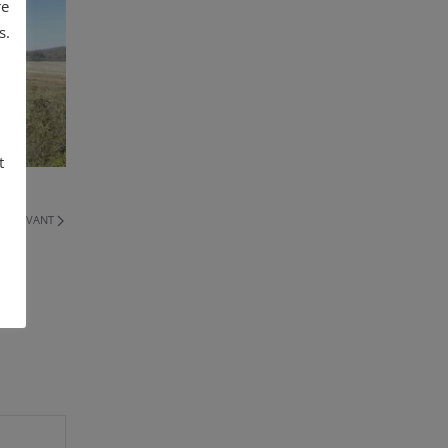
re
s.
t
SUIVANT