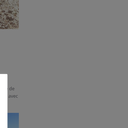
ange de
mois avec